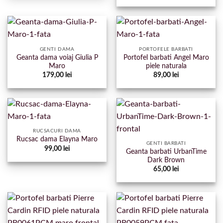
GENTI DAMA
PORTOFELE BARBATI
Geanta dama voiaj Giulia P
Portofel barbati Angel Maro
Maro
piele naturala
179,00
lei
89,00
lei
RUCSACURI DAMA
Rucsac dama Elayna Maro
GENTI BARBATI
99,00
lei
Geanta barbati UrbanTime
Dark Brown
65,00
lei