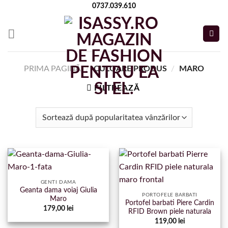
Skip
0737.039.610
to
content
PRIMA PAGINĂ
/
CULOARE PRODUS
/
MARO
FILTREAZĂ
GENTI DAMA
Geanta dama voiaj Giulia
PORTOFELE BARBATI
Maro
Portofel barbati Piere Cardin
179,00
lei
RFID Brown piele naturala
119,00
lei