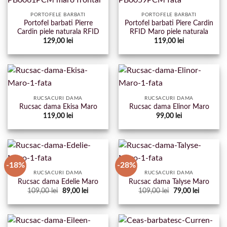
PORTOFELE BARBATI
PORTOFELE BARBATI
Portofel barbati Pierre
Portofel barbati Piere Cardin
Cardin piele naturala RFID
RFID Maro piele naturala
129,00
lei
119,00
lei
RUCSACURI DAMA
RUCSACURI DAMA
Rucsac dama Ekisa Maro
Rucsac dama Elinor Maro
119,00
lei
99,00
lei
-18%
-28%
RUCSACURI DAMA
RUCSACURI DAMA
Rucsac dama Edelie Maro
Rucsac dama Talyse Maro
Prețul
Prețul
Prețul
Prețul
109,00
lei
89,00
lei
109,00
lei
79,00
lei
inițial
curent
inițial
curent
a
este:
a
este:
fost:
89,00 lei.
fost:
79,00 lei.
109,00 lei.
109,00 lei.