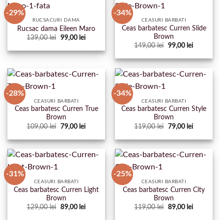
-29%
-34%
RUCSACURI DAMA
CEASURI BARBATI
Ceas barbatesc Curren Slide
Rucsac dama Eileen Maro
Brown
Prețul
Prețul
139,00
lei
99,00
lei
inițial
curent
Prețul
Prețul
149,00
lei
99,00
lei
a
este:
inițial
curent
fost:
99,00 lei.
a
este:
139,00 lei.
fost:
99,00 lei.
149,00 lei.
-28%
-34%
CEASURI BARBATI
CEASURI BARBATI
Ceas barbatesc Curren True
Ceas barbatesc Curren Style
Brown
Brown
Prețul
Prețul
Prețul
Prețul
109,00
lei
79,00
lei
119,00
lei
79,00
lei
inițial
curent
inițial
curent
a
este:
a
este:
fost:
79,00 lei.
fost:
79,00 lei.
109,00 lei.
119,00 lei.
-31%
-25%
CEASURI BARBATI
CEASURI BARBATI
Ceas barbatesc Curren Light
Ceas barbatesc Curren City
Brown
Brown
Prețul
Prețul
Prețul
Prețul
129,00
lei
89,00
lei
119,00
lei
89,00
lei
inițial
curent
inițial
curent
a
este:
a
este: