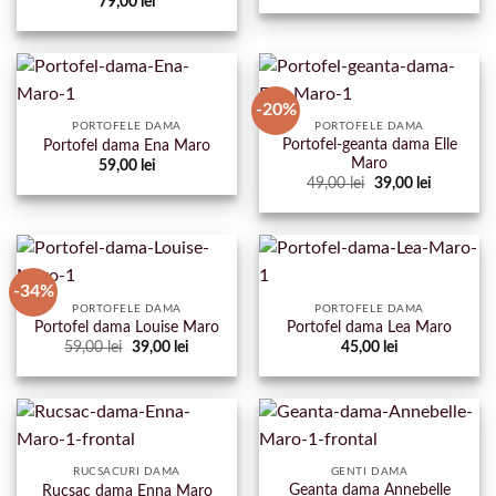
79,00
lei
-20%
PORTOFELE DAMA
PORTOFELE DAMA
Portofel-geanta dama Elle
Portofel dama Ena Maro
Maro
59,00
lei
Prețul
Prețul
49,00
lei
39,00
lei
inițial
curent
a
este:
fost:
39,00 lei.
49,00 lei.
-34%
PORTOFELE DAMA
PORTOFELE DAMA
Portofel dama Louise Maro
Portofel dama Lea Maro
Prețul
Prețul
59,00
lei
39,00
lei
45,00
lei
inițial
curent
a
este:
fost:
39,00 lei.
59,00 lei.
RUCSACURI DAMA
GENTI DAMA
Geanta dama Annebelle
Rucsac dama Enna Maro