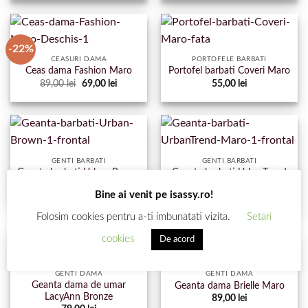
fost:
89,00 lei.
fost:
89,00 lei.
129,00 lei.
119,00 lei.
-22%
CEASURI DAMA
PORTOFELE BARBATI
Ceas dama Fashion Maro
Portofel barbati Coveri Maro
Prețul
Prețul
89,00
lei
69,00
lei
55,00
lei
inițial
curent
a
este:
fost:
69,00 lei.
89,00 lei.
GENTI BARBATI
GENTI BARBATI
Geanta barbati UrbanTrend
Geanta barbati Urban Brown
Maro
85,00
lei
Bine ai venit pe isassy.ro!
59,00
lei
Folosim cookies pentru a-ti imbunatati vizita.
Setari
cookies
De acord
GENTI DAMA
GENTI DAMA
Geanta dama de umar
Geanta dama Brielle Maro
LacyAnn Bronze
89,00
lei